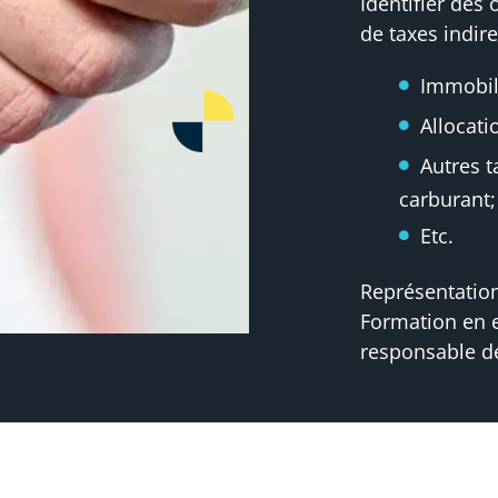
Identifier des
de taxes indir
Immobil
Allocati
Autres t
carburant;
Etc.
Représentation
Formation en e
responsable de