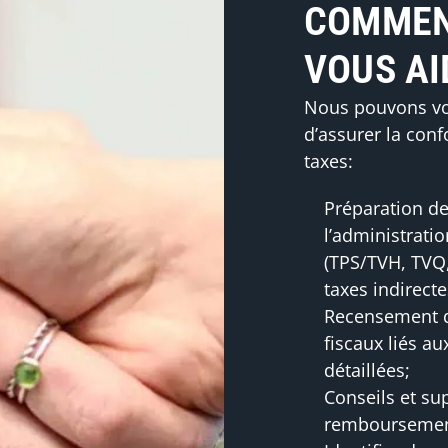
COMMEN
VOUS AI
Nous pouvons vo
d’assurer la con
taxes:
Préparation de 
l’administratio
(TPS/TVH, TVQ,
taxes indirecte
Recensement d
fiscaux liés a
détaillées;
Conseils et su
remboursement