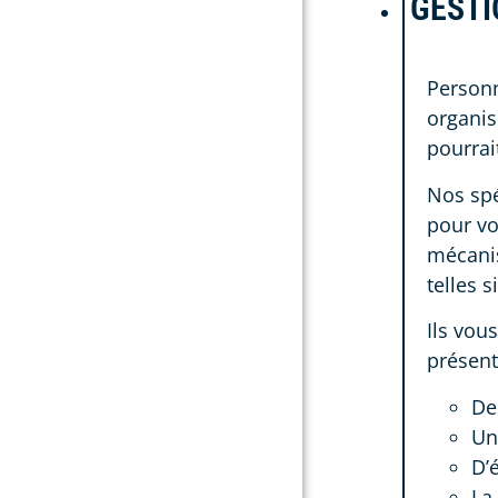
GESTI
Personne
organis
pourrai
Nos spé
pour vo
mécanis
telles 
Ils vou
présent
De
Un
D’
La