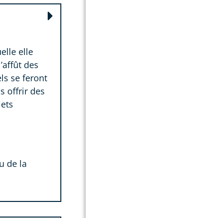
lle elle
’affût des
s se feront
 offrir des
jets
u de la