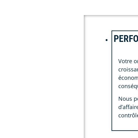
PERFO
Votre o
croissa
économi
conséqu
Nous po
d’affai
contrôl