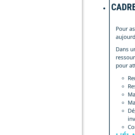
CADRE
Pour as
aujourd
Dans un
ressour
pour att
Re
Re
Mai
Ma
Dé
in
Co