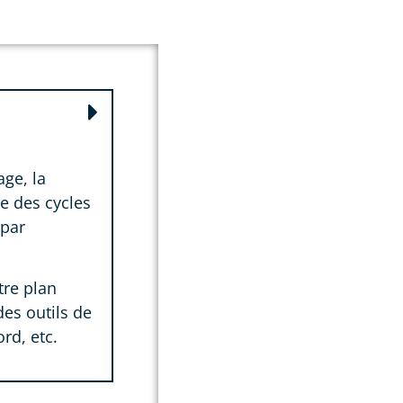
age, la
re des cycles
 par
re plan
des outils de
rd, etc.