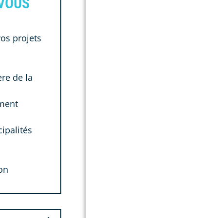
 VOUS
vos projets
re de la
ement
ipalités
ion