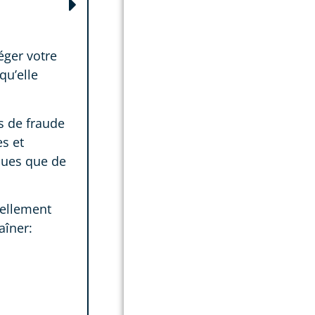
téger votre
u’elle
s de fraude
s et
ques que de
iellement
aîner: