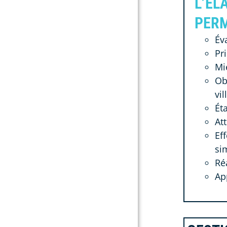
L’ÉL
PERM
Év
Pri
Mi
Ob
vil
Ét
At
Ef
si
Ré
Ap