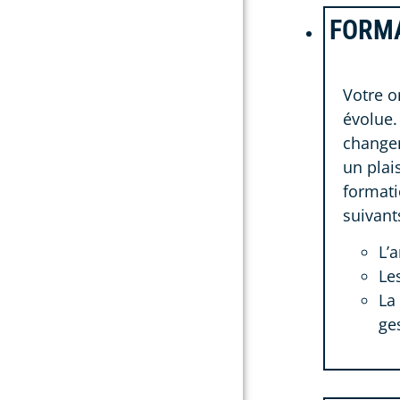
FORMA
Votre o
évolue.
changem
un plai
formati
suivant
L’
Le
La
ge