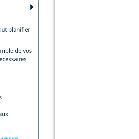
ut planifier
semble de vos
nécessaires
s
aux