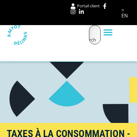
Portail client
>
EN
Search
Nos services
Boite à outils
TAXES À LA CONSOMMATION -