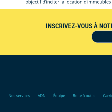
objectif d’inciter la location d’immeubles
INSCRIVEZ-VOUS À NOT
Nos services
ADN
Équipe
Boite à outils
Carri