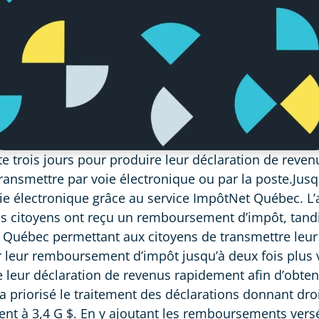
 trois jours pour produire leur déclaration de revenus
 transmettre par voie électronique ou par la poste.Ju
ie électronique grâce au service ImpôtNet Québec. L’
es citoyens ont reçu un remboursement d’impôt, tand
Québec permettant aux citoyens de transmettre leur dé
oir leur remboursement d’impôt jusqu’à deux fois plus 
eur déclaration de revenus rapidement afin d’obtenir
priorisé le traitement des déclarations donnant dro
t à 3,4 G $. En y ajoutant les remboursements versés