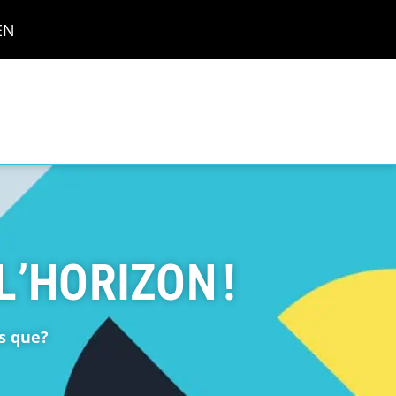
EN
’HORIZON !
s que?