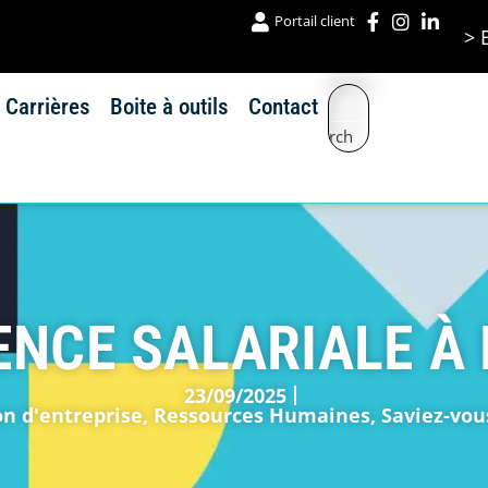
Portail client
> 
Carrières
Boite à outils
Contact
Search
NCE SALARIALE À L
23/09/2025
on d'entreprise
,
Ressources Humaines
,
Saviez-vou