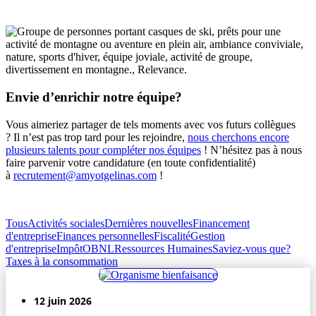
Envie d’enrichir notre équipe?
Vous aimeriez partager de tels moments avec vos futurs collègues
? Il n’est pas trop tard pour les rejoindre,
nous cherchons encore
plusieurs talents pour compléter nos équipes
! N’hésitez pas à nous
faire parvenir votre candidature (en toute confidentialité)
à
recrutement@amyotgelinas.com
!
Tous
Activités sociales
Dernières nouvelles
Financement
d'entreprise
Finances personnelles
Fiscalité
Gestion
d'entreprise
Impôt
OBNL
Ressources Humaines
Saviez-vous que?
Taxes à la consommation
12 juin 2026