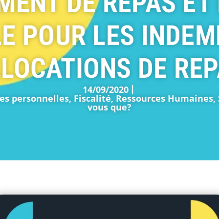
ENT DE REPAS ET
E POUR LES INDEMN
LOCATIONS DE RE
14/09/2020
es personnelles
,
Fiscalité
,
Ressources Humaines
,
vous que?