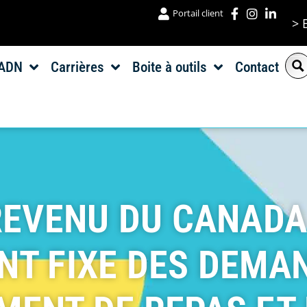
Portail client
> 
ADN
Carrières
Boite à outils
Contact
REVENU DU CANAD
T FIXE DES DEMA