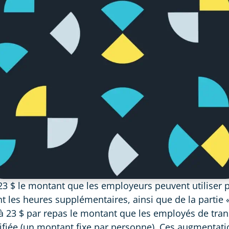
23 $ le montant que les employeurs peuvent utiliser 
les heures supplémentaires, ainsi que de la partie «
 à 23 $ par repas le montant que les employés de tr
lifiée (un montant fixe par personne). Ces augmentat