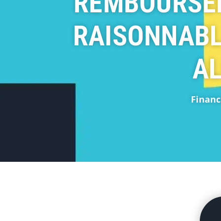
REMBOURSEM
RAISONNABL
AL
Financ