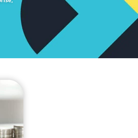
rise
,