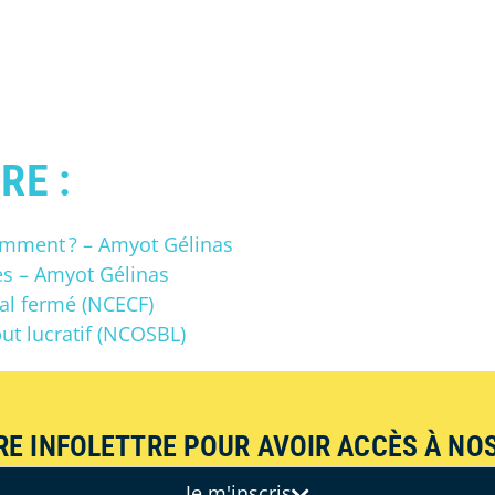
RE :
 comment ? – Amyot Gélinas
es – Amyot Gélinas
al fermé (NCECF)
t lucratif (NCOSBL)
RE INFOLETTRE POUR AVOIR ACCÈS À NOS
Je m'inscris