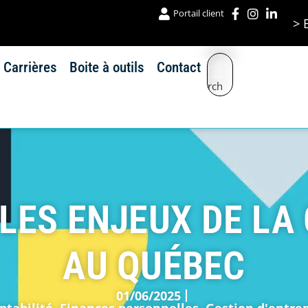
Portail client
> 
Carrières
Boite à outils
Contact
Search
ES ENJEUX DE LA
AU QUÉBEC
01/06/2025