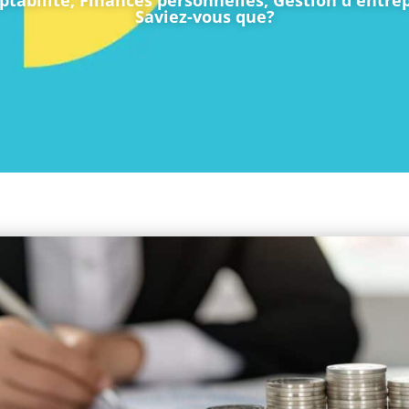
tabilité
,
Finances personnelles
,
Gestion d'entrep
Saviez-vous que?